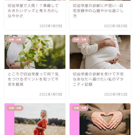
切迫早産で入院！？準備して
切迫早産の診断に戸惑い…自
おきたいグッズと考え方のし
宅安静中の心穏やかな過ごし
なやかさ
方
2023年1月15日
2022年1月20日
妊娠・出産
妊娠・出産
ところで切迫早産って何？気
切迫早産の診断を受けて不安
をつけるポイントを知って不
なあなたへ届けたい私のマタ
安を軽減
ニティ記録
2022年1月13日
2022年1月12日
妊娠・出産
妊娠・出産