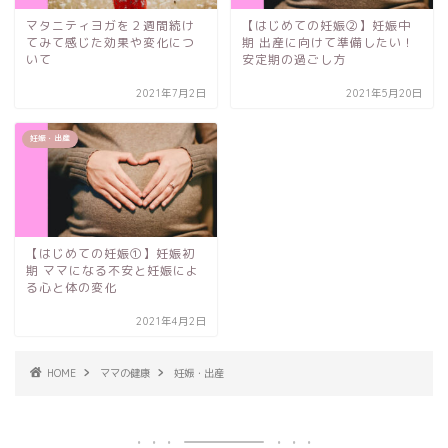
マタニティヨガを２週間続け
【はじめての妊娠②】妊娠中
てみて感じた効果や変化につ
期 出産に向けて準備したい！
いて
安定期の過ごし方
2021年7月2日
2021年5月20日
妊娠・出産
【はじめての妊娠①】妊娠初
期 ママになる不安と妊娠によ
る心と体の変化
2021年4月2日
HOME
ママの健康
妊娠・出産