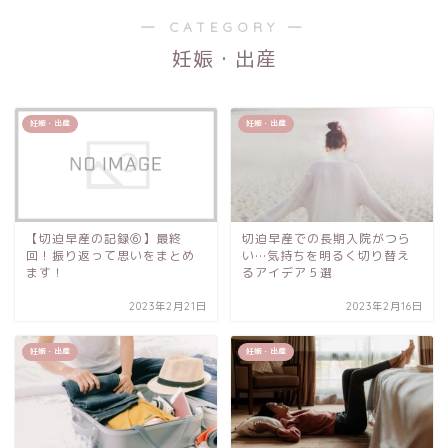
― CATEGORY ―
妊娠・出産
妊娠・出産
妊娠・出産
【切迫早産の記録⑥】最終
切迫早産での長期入院がつら
回！振り返って思いをまとめ
い…気持ちを明るく切り替え
ます！
るアイデア５選
2023年2月21日
2023年2月16日
妊娠・出産
妊娠・出産