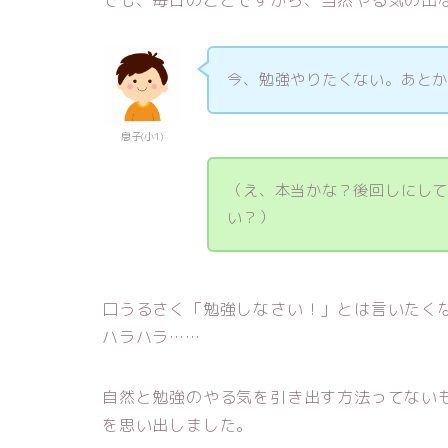
でも、毎日のことですから、当然やる気の出
今、勉強やりたくない。あと
息子(小1)
（え、本当かな？後回しにし
い？）
口うるさく「勉強しなさい！」とは言いたく
ハラハラ……
自然と勉強のやる気を引き出す方法ってない
を思い出しました。