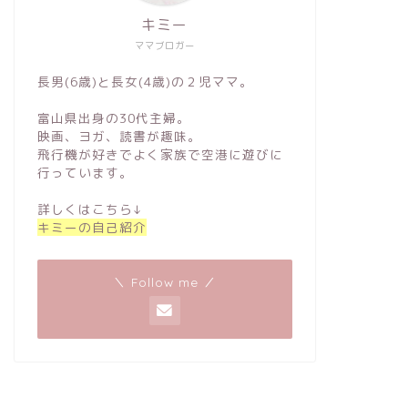
キミー
ママブロガー
長男(6歳)と長女(4歳)の２児ママ。
富山県出身の30代主婦。
映画、ヨガ、読書が趣味。
飛行機が好きでよく家族で空港に遊びに
行っています。
詳しくはこちら↓
キミーの自己紹介
＼ Follow me ／