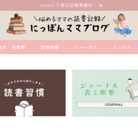
noteにて毎日投稿実施中！
絵本・児童書
読書習慣
ジャーナル
エッセイ