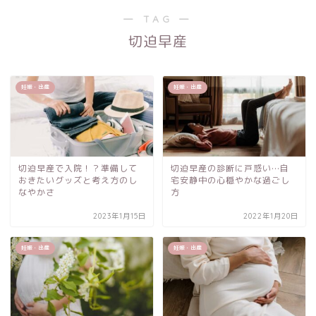
― TAG ―
切迫早産
妊娠・出産
妊娠・出産
切迫早産で入院！？準備して
切迫早産の診断に戸惑い…自
おきたいグッズと考え方のし
宅安静中の心穏やかな過ごし
なやかさ
方
2023年1月15日
2022年1月20日
妊娠・出産
妊娠・出産