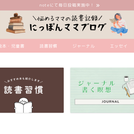
noteにて毎日投稿実施中！
絵本・児童書
読書習慣
ジャーナル
エッセイ