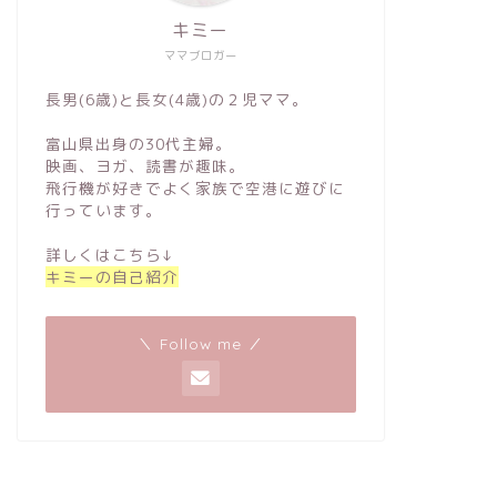
キミー
ママブロガー
長男(6歳)と長女(4歳)の２児ママ。
富山県出身の30代主婦。
映画、ヨガ、読書が趣味。
飛行機が好きでよく家族で空港に遊びに
行っています。
詳しくはこちら↓
キミーの自己紹介
＼ Follow me ／