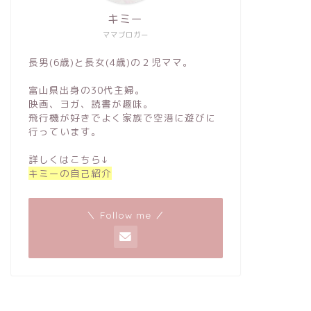
キミー
ママブロガー
長男(6歳)と長女(4歳)の２児ママ。
富山県出身の30代主婦。
映画、ヨガ、読書が趣味。
飛行機が好きでよく家族で空港に遊びに
行っています。
詳しくはこちら↓
キミーの自己紹介
＼ Follow me ／