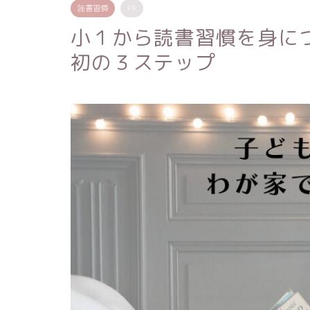
読書習慣
PR
小１から読書習慣を身に
初の３ステップ