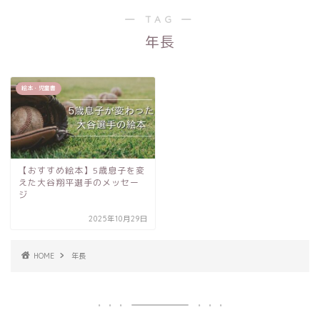
― TAG ―
年長
絵本・児童書
【おすすめ絵本】5歳息子を変
えた大谷翔平選手のメッセー
ジ
2025年10月29日
HOME
年長